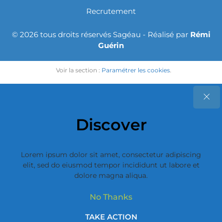
Recrutement
© 2026 tous droits réservés Sagéau - Réalisé par
Rémi
Guérin
Voir la section :
Paramétrer les cookies
.
Discover
Lorem ipsum dolor sit amet, consectetur adipiscing
elit, sed do eiusmod tempor incididunt ut labore et
dolore magna aliqua.
No Thanks
TAKE ACTION