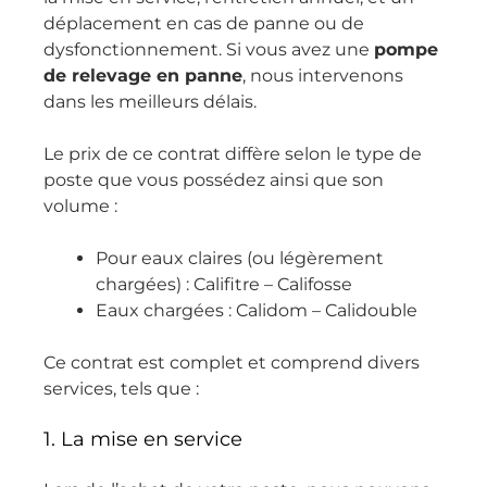
être 
déplacement en cas de panne ou de
dans la 
dysfonctionnement. Si vous avez une
pompe
précipit
de relevage en panne
, nous intervenons
ation. 
dans les meilleurs délais.
Son 
expertis
Le prix de ce contrat diffère selon le type de
e est 
poste que vous possédez ainsi que son
évidente 
volume :
et son 
approch
Pour eaux claires (ou légèrement
e 
chargées) : Califitre – Califosse
humain
Eaux chargées : Calidom – Calidouble
e met 
immédi
Ce contrat est complet et comprend divers
atement 
services, tels que :
en 
confianc
1. La mise en service
e.