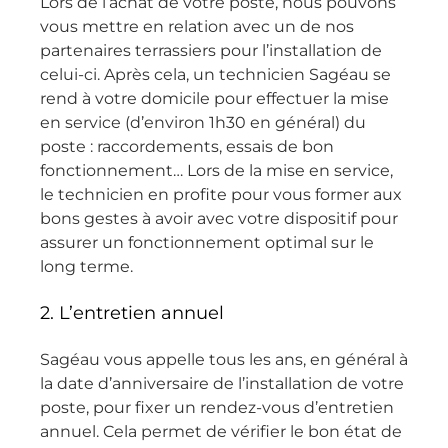
Lors de l’achat de votre poste, nous pouvons
C’est 
vous mettre en relation avec un de nos
vraimen
partenaires terrassiers pour l’installation de
t 
celui-ci. Après cela, un technicien Sagéau se
apprécia
rend à votre domicile pour effectuer la mise
ble de 
en service (d’environ 1h30 en général) du
rencontr
poste : raccordements, essais de bon
er un 
fonctionnement… Lors de la mise en service,
technici
le technicien en profite pour vous former aux
en aussi 
bons gestes à avoir avec votre dispositif pour
sérieux 
assurer un fonctionnement optimal sur le
et 
long terme.
investi 
2. L’entretien annuel
dans 
son 
Sagéau vous appelle tous les ans, en général à
travail.
la date d’anniversaire de l’installation de votre
Nous 
poste, pour fixer un rendez-vous d’entretien
recomm
annuel. Cela permet de vérifier le bon état de
andons 