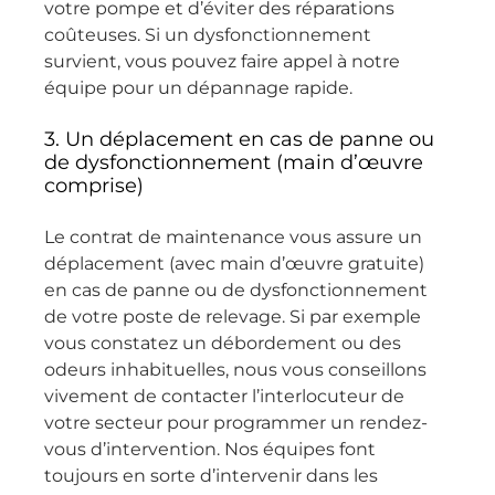
votre pompe et d’éviter des réparations
SAGEAU 
coûteuses. Si un dysfonctionnement
sans 
survient, vous pouvez faire appel à notre
hésitatio
équipe pour un dépannage rapide.
n, et 
tout 
3. Un déplacement en cas de panne ou
particuli
de dysfonctionnement (main d’œuvre
èrement 
comprise)
Thierry 
pour la 
Le contrat de maintenance vous assure un
qualité 
déplacement (avec main d’œuvre gratuite)
de son 
en cas de panne ou de dysfonctionnement
interven
de votre poste de relevage. Si par exemple
tion.
vous constatez un débordement ou des
odeurs inhabituelles, nous vous conseillons
vivement de contacter l’interlocuteur de
votre secteur pour programmer un rendez-
vous d’intervention. Nos équipes font
toujours en sorte d’intervenir dans les