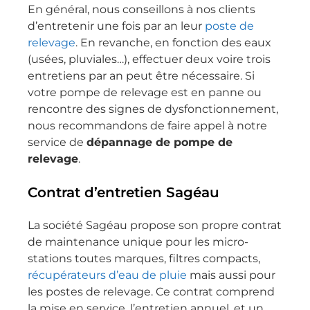
Un 
l, très 
de vrai 
En général, nous conseillons à nos clients
grand 
agréabl
pros.
d’entretenir une fois par an leur
poste de
merci à 
e, à 
Bonnes 
relevage
. En revanche, en fonction des eaux
Thierry.
l’écoute 
fêtes à 
(usées, pluviales…), effectuer deux voire trois
et 
vous. 🙂
entretiens par an peut être nécessaire. Si
particuli
votre pompe de relevage est en panne ou
èrement 
rencontre des signes de dysfonctionnement,
compré
nous recommandons de faire appel à notre
hensif. Il 
service de
dépannage de pompe de
a pris le 
relevage
.
temps 
de tout 
Contrat d’entretien Sagéau
nous 
explique
La société Sagéau propose son propre contrat
r avec 
de maintenance unique pour les micro-
clarté et 
stations toutes marques, filtres compacts,
pédago
récupérateurs d’eau de pluie
mais aussi pour
gie, sans 
les postes de relevage. Ce contrat comprend
jamais 
la mise en service, l’entretien annuel, et un