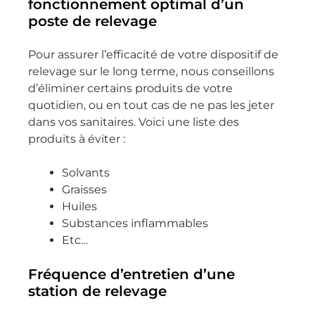
fonctionnement optimal d’un
recevoir 
diagnost
concern
poste de relevage
le 
ic de 
ant ma 
technici
notre 
micro 
Pour assurer l’efficacité de votre dispositif de
en que j 
système 
station.
relevage sur le long terme, nous conseillons
attendai
d’assaini
Très 
d’éliminer certains produits de votre
s avec 
ssement
content 
quotidien, ou en tout cas de ne pas les jeter
impatie
, et nous 
de mon 
dans vos sanitaires. Voici une liste des
nce.
en 
expérien
produits à éviter :
Interven
sommes 
ce avec 
tion 
ravis.
SAGEAU 
Solvants
vraimen
et 
Graisses
t 
Thierry 
content 
Huiles
parfaite, 
est un 
que 
Substances inflammables
tout est 
professi
mon 
Etc…
clair et 
onnel 
installati
bien 
exempla
on soit 
Fréquence d’entretien d’une
expliqué
ire : 
entreten
station de relevage
.
ponctue
ue par 