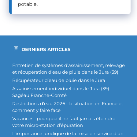
potable.
e 
in
uti
le. 
Je 
re
DERNIERS ARTICLES
co
m
m
Entretien de systèmes d’assainissement, relevage
et récupération d’eau de pluie dans le Jura (39)
an
de 
Récupérateur d’eau de pluie dans le Jura
à 
Assainissement individuel dans le Jura (39) –
10
Sagéau Franche-Comté
0 
Restrictions d’eau 2026 : la situation en France et
% !
comment y faire face
Vacances : pourquoi il ne faut jamais éteindre
votre micro-station d’épuration
L’importance juridique de la mise en service d’un