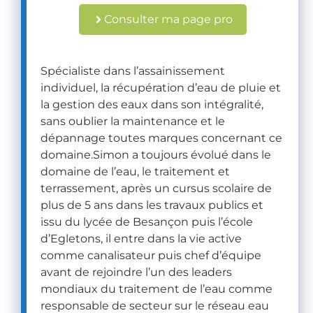
10
Ils 
Consulter ma page pro
0%
ch
er
ch
Spécialiste dans l’assainissement
en
individuel, la récupération d’eau de pluie et
t 
la gestion des eaux dans son intégralité,
la 
sans oublier la maintenance et le
sol
dépannage toutes marques concernant ce
uti
domaine.Simon a toujours évolué dans le
on 
domaine de l’eau, le traitement et
pl
terrassement, après un cursus scolaire de
ut
plus de 5 ans dans les travaux publics et
ôt 
issu du lycée de Besançon puis l’école
qu
d’Egletons, il entre dans la vie active
e 
comme canalisateur puis chef d’équipe
la 
avant de rejoindre l’un des leaders
dé
mondiaux du traitement de l’eau comme
pe
responsable de secteur sur le réseau eau
ns