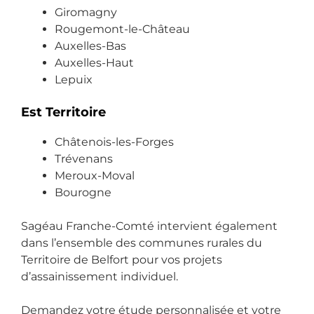
Giromagny
sat
s 
da
Rougemont-le-Château
isf
ai
ns 
Auxelles-Bas
ait
m
l’e
Auxelles-Haut
e !
ab
m
Lepuix
le 
ba
et 
rra
Est Territoire
ex
s. 
pli
M
Châtenois-les-Forges
qu
er
Trévenans
e 
ci 
Meroux-Moval
bi
au
Bourogne
en 
ssi 
to
à 
Sagéau Franche-Comté intervient également
ut 
Lis
dans l’ensemble des communes rurales du
ce 
e 
Territoire de Belfort pour vos projets
qu 
po
d’assainissement individuel.
il 
ur 
fai
so
Demandez votre étude personnalisée et votre