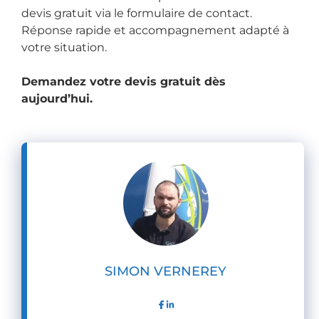
t, c 
n 
devis gratuit via le formulaire de contact.
ét
ac
Réponse rapide et accompagnement adapté à
ait 
cu
votre situation.
trè
eil 
s 
vra
Demandez votre devis gratuit dès
int
im
aujourd’hui.
ér
en
es
t 
sa
ag
nt 
ré
!
ab
Je 
le 
re
et 
co
pr
m
of
m
es
SIMON VERNEREY
an
sio
de 
nn
à 
el. 