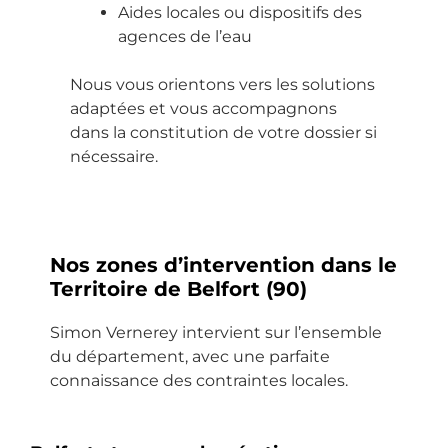
e. 
é 
ult
n 
Aides locales ou dispositifs des
De 
im
ra 
eff
agences de l’eau
bo
pe
eff
ic
ns 
cc
ic
aci
Nous vous orientons vers les solutions
co
ab
ac
té 
adaptées et vous accompagnons
ns
le, 
e. 
et 
dans la constitution de votre dossier si
eil
pri
Le 
so
nécessaire.
s, 
se 
te
n 
de 
de 
ch
ho
l’ai
rd
nic
nn
de 
v, 
ie
êt
Nos zones d’intervention dans le
et 
int
n 
et
Territoire de Belfort
(90)
un 
er
qu
é : 
en
ve
i 
un 
Simon Vernerey intervient sur l’ensemble
tre
nti
est 
pr
du département, avec une parfaite
tie
on, 
int
o 
connaissance des contraintes locales.
n 
co
er
qu
irr
ns
ve
i a 
ép
eil 
nu
le 