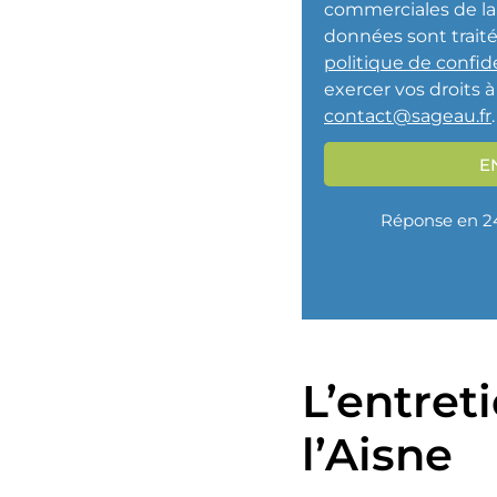
commerciales de la
données sont trait
politique de confide
exercer vos droits 
contact@sageau.fr
.
E
Réponse en 2
L’entret
l’Aisne