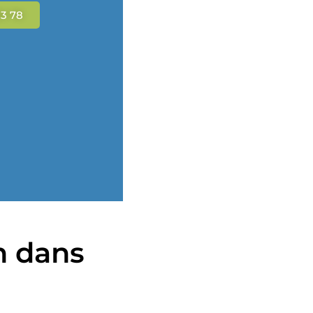
33 78
n dans