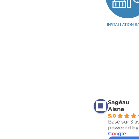
Sagéau
Aisne
5.0
Basé sur 3 av
powered by
G
o
o
g
l
e