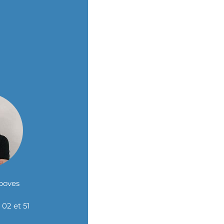
boves
02 et 51