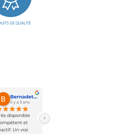
Bernadette Verheyden
il y a 5 ans
rès disponible 
compétent et 
éactif. Un vrai 