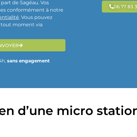
 part de Sagéau.
Vos
06 77 83 
ées conformément à notre
ntialité
. Vous pouvez
à tout moment via
NVOYER
4h,
sans engagement
ien d’une micro statio