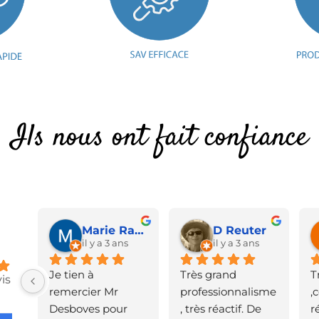
Ils nous ont fait confiance
Marie Raut
D Reuter
il y a 3 ans
il y a 3 ans
Je tien à 
Très grand 
T
is
remercier Mr 
professionnalisme
,
Desboves pour 
, très réactif. De 
r