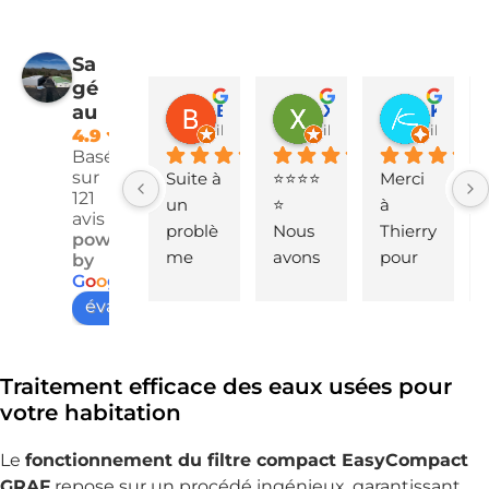
Sa
gé
Brigitte B
Xavier Heller
Kinay. flp
au
il y a 5 mois
il y a 6 mois
il y a 7 
4.9
Basé
sur
Suite à 
⭐⭐⭐⭐
Merci 
121
un 
⭐
à 
avis
problè
Nous 
Thierry 
powered
me 
avons 
pour 
by
G
o
o
g
l
e
avec 
eu la 
son 
évaluez-nous sur
ma 
visite 
profes
pomp
de 
sionna
e de 
Thierry
lisme 
Traitement efficace des eaux usées pour
releva
, 
et ses 
votre habitation
ge, 
techni
explica
j'étais 
cien 
tions 
Le
fonctionnement du filtre compact EasyCompact
conten
de 
détaill
GRAF
repose sur un procédé ingénieux, garantissant