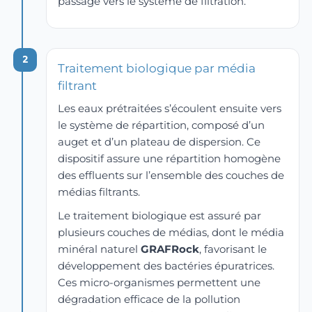
passage vers le système de filtration.
f. Il a 
pris le 
temps 
2
de 
Traitement biologique par média
tout 
filtrant
nous 
Les eaux prétraitées s’écoulent ensuite vers
expliq
le système de répartition, composé d’un
uer 
auget et d’un plateau de dispersion. Ce
avec 
dispositif assure une répartition homogène
clarté 
des effluents sur l’ensemble des couches de
et 
médias filtrants.
pédag
ogie, 
Le traitement biologique est assuré par
sans 
plusieurs couches de médias, dont le média
jamais 
minéral naturel
GRAFRock
, favorisant le
être 
développement des bactéries épuratrices.
dans 
Ces micro-organismes permettent une
la 
dégradation efficace de la pollution