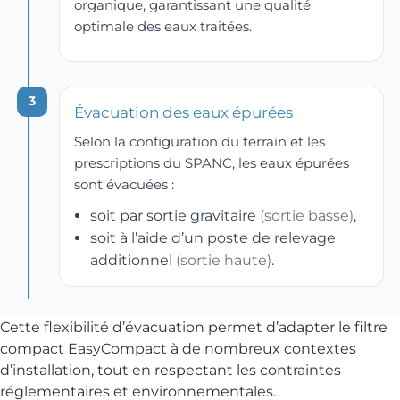
précipi
organique, garantissant une qualité
tation. 
optimale des eaux traitées.
Son 
experti
se est 
3
éviden
Évacuation des eaux épurées
te et 
Selon la configuration du terrain et les
son 
prescriptions du SPANC, les eaux épurées
approc
sont évacuées :
he 
soit par sortie gravitaire
(sortie basse)
,
humai
soit à l’aide d’un poste de relevage
ne 
additionnel
(sortie haute)
.
met 
immé
diate
ment 
Cette flexibilité d’évacuation permet d’adapter le filtre
en 
compact EasyCompact à de nombreux contextes
confia
d’installation, tout en respectant les contraintes
nce.
réglementaires et environnementales.