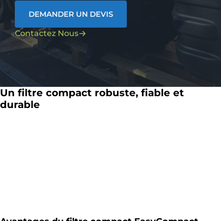
DEMANDER UN DEVIS
Contactez Nous
Un filtre compact robuste, fiable et
durable
Le
filtre compact EasyCompact GRAF
repose sur
une
cuve monobloc en polyéthylène haute densité
(PEHD)
, reconnue pour sa résistance mécanique et sa
longévité. Cette conception robuste permet une
installation dans de nombreux contextes de terrain, y
compris les sols contraints ou les parcelles de petite
surface.