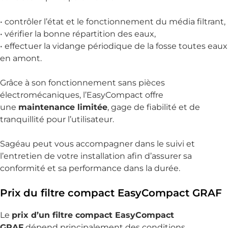
recom
• contrôler l’état et le fonctionnement du média filtrant,
mand
• vérifier la bonne répartition des eaux,
ons 
• effectuer la vidange périodique de la fosse toutes eaux
SAGE
en amont.
AU 
sans 
Grâce à son fonctionnement sans pièces
hésitat
électromécaniques, l’EasyCompact offre
ion, et 
une
maintenance limitée
, gage de fiabilité et de
tout 
tranquillité pour l’utilisateur.
partic
ulière
Sagéau peut vous accompagner dans le suivi et
ment 
l’entretien de votre installation afin d’assurer sa
Thierry 
conformité et sa performance dans la durée.
pour la 
qualité 
Prix du filtre compact EasyCompact GRAF
de son 
interve
Le
prix d’un filtre compact EasyCompact
ntion.
GRAF
dépend principalement des conditions