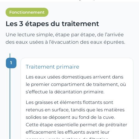
bien 
Thierry 
install
expliq
est un 
ation 
Fonctionnement
ué.
profes
soit 
Les 3 étapes du traitement
Un 
sionne
entret
grand 
l 
enue 
Une lecture simple, étape par étape, de l’arrivée
merci 
exemp
par de 
des eaux usées à l’évacuation des eaux épurées.
à 
laire : 
vrai 
Thierry
ponct
pros.
1
.
uel, 
Bonne
Traitement primaire
très 
s fêtes 
Les eaux usées domestiques arrivent dans
agréa
à vous. 
le premier compartiment de traitement, où
ble, à 
🙂
s’effectue la décantation primaire.
l’écout
e et 
Les graisses et éléments flottants sont
partic
retenus en surface, tandis que les matières
ulière
solides se déposent au fond de la cuve.
ment 
Cette étape essentielle permet de prétraiter
compr
efficacement les effluents avant leur
éhensi