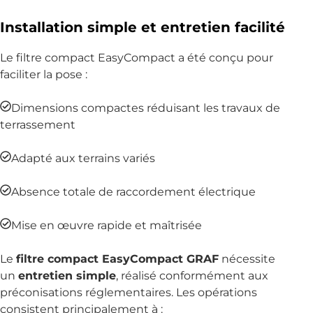
C’est 
Installation simple et entretien facilité
vraime
Le filtre compact EasyCompact a été conçu pour
nt 
faciliter la pose :
appréc
iable 
Dimensions compactes réduisant les travaux de
de 
terrassement
rencon
trer un 
Adapté aux terrains variés
techni
cien 
Absence totale de raccordement électrique
aussi 
sérieu
Mise en œuvre rapide et maîtrisée
x et 
investi 
Le
filtre compact EasyCompact GRAF
nécessite
dans 
un
entretien simple
, réalisé conformément aux
son 
préconisations réglementaires. Les opérations
travail.
consistent principalement à :
Nous 