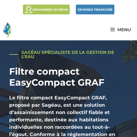
DEMANDER UN DEVIS
DEVENEZ FRANCHISÉ
MENU
SAGÉAU SPÉCIALISTE DE LA GESTION DE
L’EAU
Filtre compact
EasyCompact GRAF
Le filtre compact EasyCompact GRAF,
proposé par Sagéau, est une solution
d’assainissement non collectif fiable et
performante, destinée aux habitations
individuelles non raccordées au tout-à-
l’égout. Conforme à la réglementation en