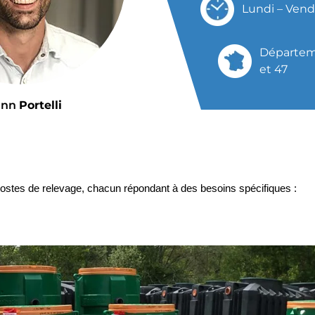
Lundi – Vendr
Départemen
et 47
ann
Portelli
 postes de relevage, chacun répondant à des besoins spécifiques :