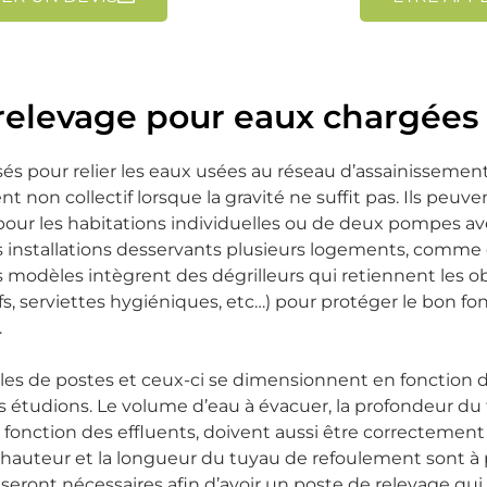
relevage pour eaux chargées 
sés pour relier les eaux usées au réseau d’assainissement
ent non collectif lorsque la gravité ne suffit pas. Ils peuv
our les habitations individuelles ou de deux pompes a
nstallations desservants plusieurs logements, comme
s modèles intègrent des dégrilleurs qui retiennent les ob
tifs, serviettes hygiéniques, etc…) pour protéger le bon 
.
ailles de postes et ceux-ci se dimensionnent en fonction 
étudions. Le volume d’eau à évacuer, la profondeur du fi
fonction des effluents, doivent aussi être correctemen
a hauteur et la longueur du tuyau de refoulement sont 
seront nécessaires afin d’avoir un poste de relevage qui