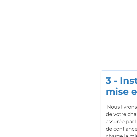
3 - Ins
mise e
Nous livrons
de votre chant
assurée par 
de confiance
charge la mis