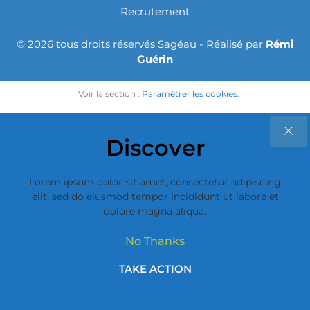
Recrutement
© 2026 tous droits réservés Sagéau - Réalisé par
Rémi
Guérin
Voir la section :
Paramétrer les cookies
.
Discover
Lorem ipsum dolor sit amet, consectetur adipiscing
elit, sed do eiusmod tempor incididunt ut labore et
dolore magna aliqua.
No Thanks
TAKE ACTION