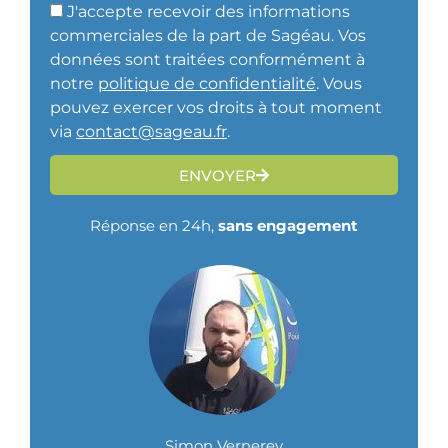
J'accepte recevoir des informations
commerciales de la part de Sagéau.
Vos
données sont traitées conformément à
notre
politique de confidentialité
. Vous
pouvez exercer vos droits à tout moment
via
contact@sageau.fr
.
ENVOYER
Réponse en 24h,
sans engagement
Simon Vernerey