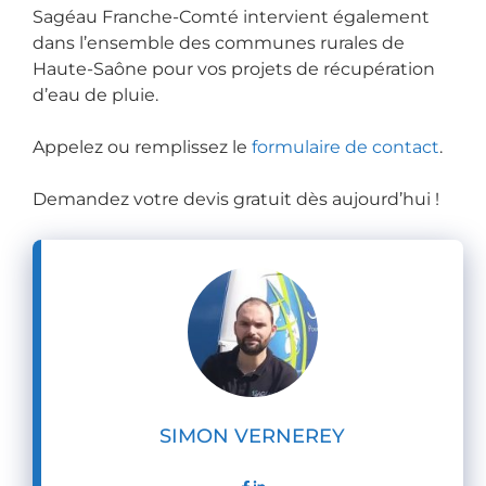
Sagéau Franche-Comté intervient également
dép
dans l’ensemble des communes rurales de
ens
Haute-Saône pour vos projets de récupération
e 
d’eau de pluie.
inut
ile. 
Appelez ou remplissez le
formulaire de contact
.
Je 
reco
Demandez votre devis gratuit dès aujourd’hui !
mm
and
e à 
100 
% !
SIMON VERNEREY