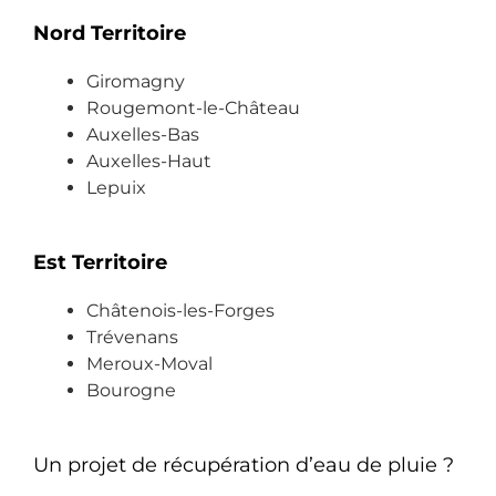
très 
nt 
Nord Territoire
inté
agr
ress
éabl
Giromagny
ant 
e et 
Rougemont-le-Château
!
prof
Auxelles-Bas
Je 
essi
Auxelles-Haut
reco
onn
Lepuix
mm
el. 
and
Ils 
e à 
che
Est Territoire
100
rch
%
ent 
Châtenois-les-Forges
la 
Trévenans
solu
Meroux-Moval
tion 
Bourogne
plut
ôt 
que 
Un projet de récupération d’eau de pluie ?
la 