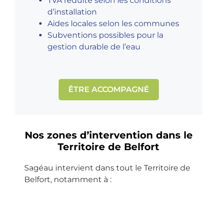
TVA réduite selon les conditions
, de 
e de 
Le 
hon
d’installation
l’aid
rdv, 
tec
nêt
Aides locales selon les communes
e et 
inte
hnic
eté : 
Subventions possibles pour la
un 
rve
ien 
un 
gestion durable de l’eau
entr
ntio
qui 
pro 
etie
n, 
est 
qui 
n 
con
inte
a le 
ÊTRE ACCOMPAGNÉ
irré
seil 
rve
sen
pro
et 
nu, 
s du 
cha
rap
en l 
serv
ble 
port
occ
ice 
Nos zones d’intervention dans le
sur 
. Un 
urre
et 
Territoire de Belfort
ma 
gra
nce 
refu
mic
nd 
le 
se 
Sagéau intervient dans tout le Territoire de
rost
mer
gér
de 
Belfort, notamment à :
atio
ci !
ant, 
laiss
n. 
étai
er 
Plei
t 
ses 