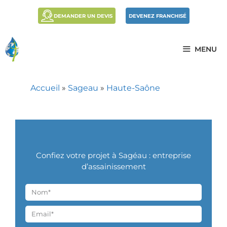
DEMANDER UN DEVIS
DEVENEZ FRANCHISÉ
MENU
Accueil
»
Sageau
»
Haute-Saône
Confiez votre projet à Sagéau : entreprise
d’assainissement