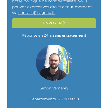
notre
politique de confidentialité
. Vous
pouvez exercer vos droits à tout moment
via
contact@sageau.fr
.
ENVOYER
Réponse en 24h,
sans engagement
Simon Vernerey
Départements : 25, 70 et 90