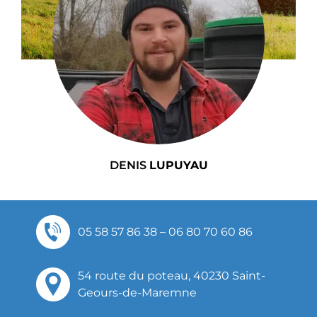
DENIS
LUPUYAU
05 58 57 86 38
–
06 80 70 60 86
54 route du poteau, 40230 Saint-
Geours-de-Maremne