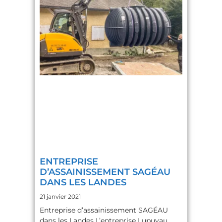
sans 
hésitatio
n, et 
tout 
particuli
èrement 
Thierry 
pour la 
qualité 
de son 
interven
tion.
ENTREPRISE
D’ASSAINISSEMENT SAGÉAU
DANS LES LANDES
21 janvier 2021
Entreprise d’assainissement SAGÉAU
dans les Landes L’entreprise Lupuyau