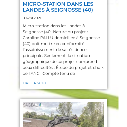
C’est 
MICRO-STATION DANS LES
LANDES À SEIGNOSSE (40)
vraimen
t 
8 avril 2021
apprécia
Micro-station dans les Landes à
ble de 
Seignosse (40) Nature du projet :
rencontr
Caroline PALLU domiciliée à Seignosse
(40) doit mettre en conformité
er un 
l’assainissement de sa résidence
technici
principale. Seulement, la situation
en aussi 
géographique de ce projet comprend
sérieux 
deux difficultés : Étude du projet et choix
et 
de l’ANC : Compte tenu de
investi 
LIRE LA SUITE
dans 
son 
travail.
Nous 
recomm
andons 
SAGEAU 