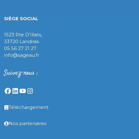
SIÈGE SOCIAL
1523 Rte D’Illats,
33720 Landiras
05 56 27 21 27
info@sageau.fr
Suivez-nous :
Facebook
LinkedIn
YouTube
Instagram
Téléchargement
Nos partenaires