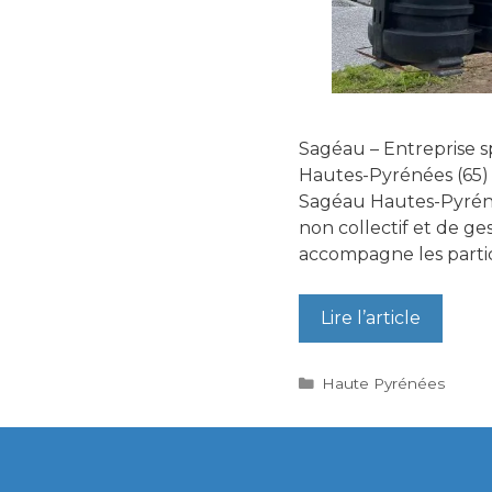
Sagéau – Entreprise sp
Hautes-Pyrénées (65) 
Sagéau Hautes-Pyrénée
non collectif et de ge
accompagne les particu
Lire l’article
Catégories
Haute Pyrénées