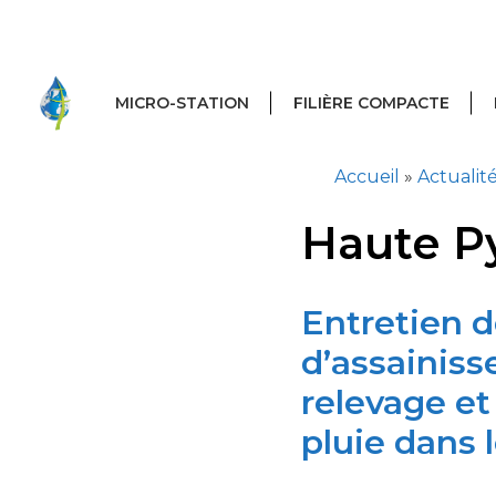
Aller
au
contenu
MICRO-STATION
FILIÈRE COMPACTE
Accueil
»
Actualit
Haute P
Entretien 
d’assainiss
relevage et
pluie dans 