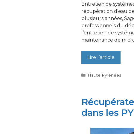
Entretien de systèmes 
récupération d’eau de
plusieurs années, Sag
professionnels du dé
l’entretien de système
maintenance de micro-
Lire l’article
Catégories
Haute Pyrénées
Récupérateu
dans les P