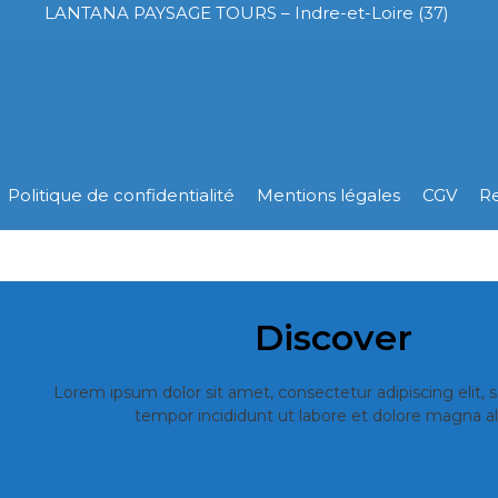
LANTANA PAYSAGE TOURS – Indre-et-Loire (37)
Politique de confidentialité
Mentions légales
CGV
R
Discover
Lorem ipsum dolor sit amet, consectetur adipiscing elit,
tempor incididunt ut labore et dolore magna al