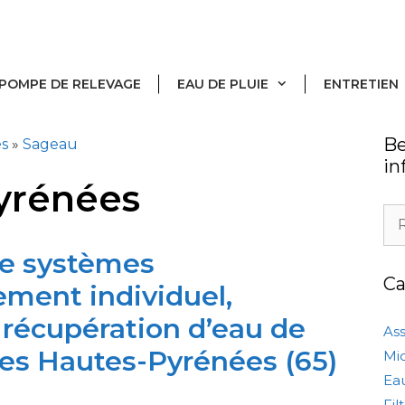
POMPE DE RELEVAGE
EAU DE PLUIE
ENTRETIEN
Be
és
»
Sageau
in
yrénées
Rec
de systèmes
Ca
ement individuel,
 récupération d’eau de
As
les Hautes-Pyrénées (65)
Mic
Eau
Fi