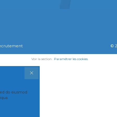
ecrutement
© 2
Voir la section :
Paramétrer les cookies
.
 sed do eiusmod
iqua.