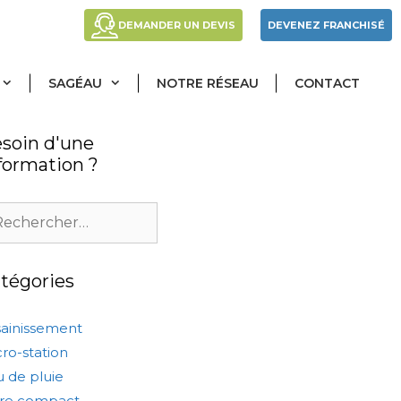
DEMANDER UN DEVIS
DEVENEZ FRANCHISÉ
SAGÉAU
NOTRE RÉSEAU
CONTACT
soin d'une
formation ?
hercher :
tégories
sainissement
ro-station
 de pluie
ltre compact