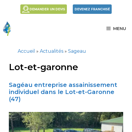
Aller
DEMANDER UN DEVIS
DEVENEZ FRANCHISÉ
au
contenu
MENU
Accueil
»
Actualités
»
Sageau
Lot-et-garonne
Sagéau entreprise assainissement
individuel dans le Lot-et-Garonne
(47)