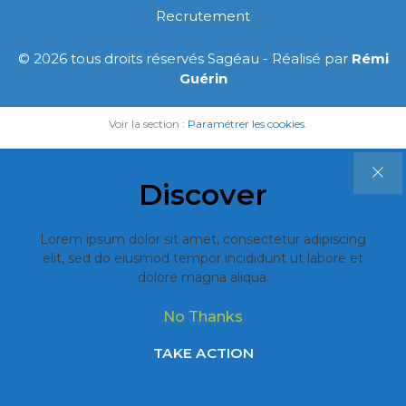
Recrutement
© 2026 tous droits réservés Sagéau - Réalisé par
Rémi
Guérin
Voir la section :
Paramétrer les cookies
.
Discover
Lorem ipsum dolor sit amet, consectetur adipiscing
elit, sed do eiusmod tempor incididunt ut labore et
dolore magna aliqua.
No Thanks
TAKE ACTION