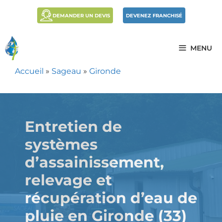
DEMANDER UN DEVIS
DEVENEZ FRANCHISÉ
MENU
Accueil
»
Sageau
»
Gironde
Entretien de
systèmes
d’assainissement,
relevage et
récupération d’eau de
pluie en Gironde (33)