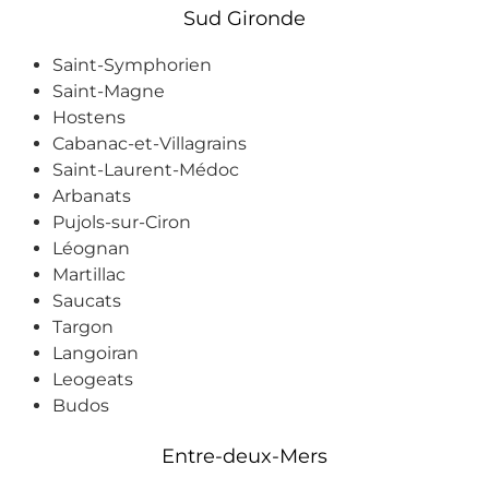
Sud Gironde
recomman
dons 
Saint-Symphorien
SAGEAU 
Saint-Magne
sans 
Hostens
hésitation, 
Cabanac-et-Villagrains
et tout 
Saint-Laurent-Médoc
particulièr
Arbanats
ement 
Pujols-sur-Ciron
Thierry 
Léognan
pour la 
Martillac
qualité de 
Saucats
son 
Targon
interventio
Langoiran
n.
Leogeats
Budos
Entre-deux-Mers