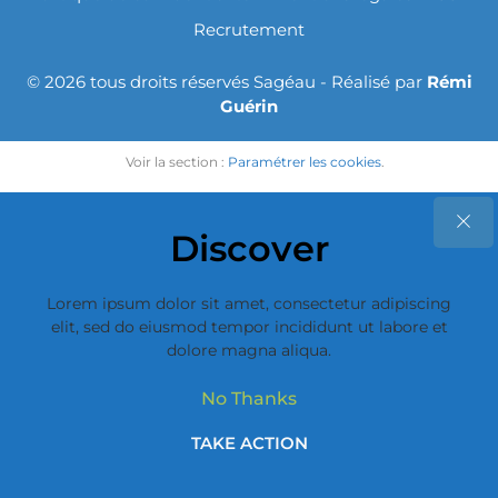
Recrutement
© 2026 tous droits réservés Sagéau - Réalisé par
Rémi
Guérin
Voir la section :
Paramétrer les cookies
.
Discover
Lorem ipsum dolor sit amet, consectetur adipiscing
elit, sed do eiusmod tempor incididunt ut labore et
dolore magna aliqua.
No Thanks
TAKE ACTION