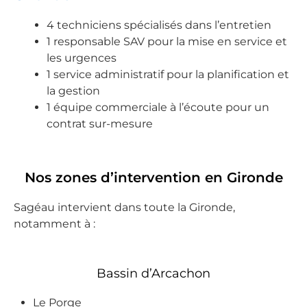
compréhe
nsif. Il a 
4 techniciens spécialisés dans l’entretien
pris le 
1 responsable SAV pour la mise en service et
temps de 
les urgences
tout nous 
1 service administratif pour la planification et
expliquer 
la gestion
avec clarté 
1 équipe commerciale à l’écoute pour un
et 
contrat sur-mesure
pédagogie, 
sans 
jamais être 
Nos zones d’intervention en Gironde
dans la 
précipitati
Sagéau intervient dans toute la Gironde,
on. Son 
notamment à :
expertise 
est 
évidente et 
Bassin d’Arcachon
son 
approche 
Le Porge