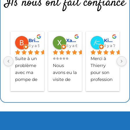
Ils nous ont fait confiance
Brigitte B
Xavier Heller
Kinay. flp
il y a 5 mois
il y a 6 mois
il y a 7 mois
Suite à un 
⭐⭐⭐⭐⭐
Merci à 
problème 
Nous 
Thierry 
avec ma 
avons eu la 
pour son 
pompe de 
visite de 
profession
relevage, 
Thierry, 
nalisme et 
j’étais 
technicien 
ses 
contente 
de chez 
explication
de recevoir 
SAGEAU, 
s détaillées 
le 
pour le 
concernan
technicien 
diagnostic 
t ma micro 
que j 
de notre 
station.