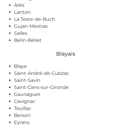
humaine 
Arès
met 
Lanton
immédiate
La Teste-de-Buch
ment en 
Gujan-Mestras
confiance.
Salles
Belin-Béliet
C’est 
vraiment 
Blayais
appréciabl
e de 
Blaye
rencontrer 
Saint-André-de-Cubzac
un 
Saint-Savin
technicien 
Saint-Ciers-sur-Gironde
aussi 
Gauriaguet
sérieux et 
Cavignac
investi 
Teuillac
dans son 
Berson
travail.
Eyrans
Nous 