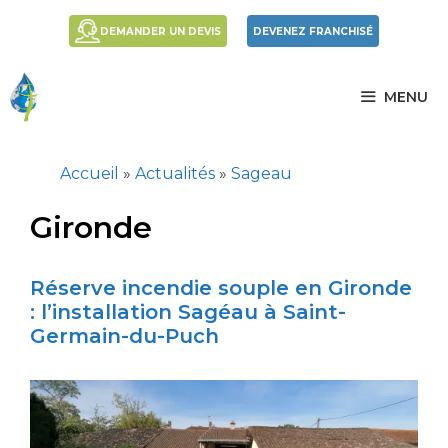
Aller
DEMANDER UN DEVIS
DEVENEZ FRANCHISÉ
au
contenu
MENU
Accueil
»
Actualités
»
Sageau
Gironde
Réserve incendie souple en Gironde
: l’installation Sagéau à Saint-
Germain-du-Puch