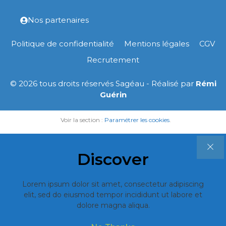
Nos partenaires
Politique de confidentialité
Mentions légales
CGV
Recrutement
© 2026 tous droits réservés Sagéau - Réalisé par
Rémi
Guérin
Voir la section :
Paramétrer les cookies
.
Discover
Lorem ipsum dolor sit amet, consectetur adipiscing
elit, sed do eiusmod tempor incididunt ut labore et
dolore magna aliqua.