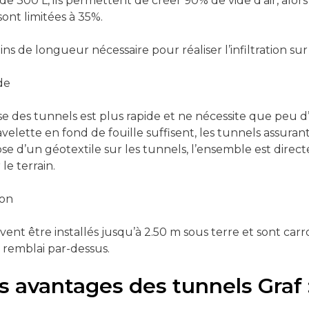
e 300 L, ils permettent de créer 90% de vide d’air, alor
sont limitées à 35%.
oins de longueur nécessaire pour réaliser l’infiltration sur 
de
se des tunnels est plus rapide et ne nécessite que peu d
velette en fond de fouille suffisent, les tunnels assurant
ose d’un géotextile sur les tunnels, l’ensemble est dire
le terrain.
ion
vent être installés jusqu’à 2.50 m sous terre et sont car
remblai par-dessus.
 avantages des tunnels Graf 