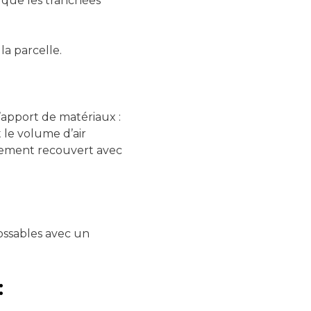
s que les tranchées
la parcelle.
’apport de matériaux :
 le volume d’air
ctement recouvert avec
rossables avec un
: