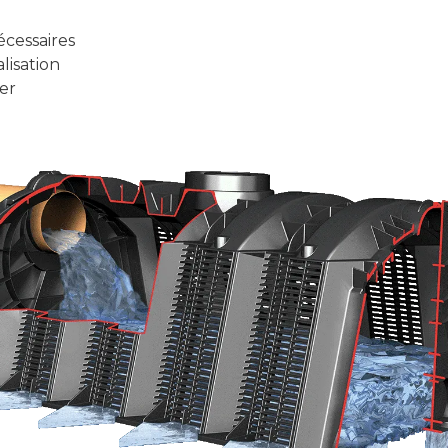
cessaires
lisation
ler