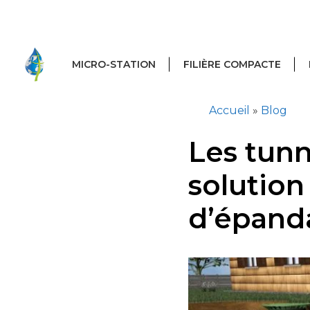
Aller
au
contenu
MICRO-STATION
FILIÈRE COMPACTE
Accueil
»
Blog
Les tunne
solution
d’épand