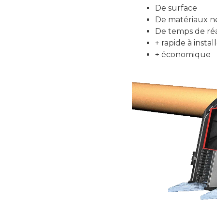
De surface
De matériaux né
De temps de réa
+ rapide à instal
+ économique